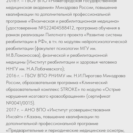
2016 г. – ГБОУ ВПО «Нижегородская государственная
медицинская академия» Минздрава России, повышение
квалификации по дополнительной профессиональной
программе «Физическая и реабилитационная медицина»
(удостоверение №522404588412, программа обучения в
рамках реализации Пилотного проекта «Развитие системы
реабилитации в РФ», в т.ч. по модулям нейропсихологической
реабилитации (факультет психологии МГУ им.
М.В.Ломоносова), физической и реабилитационной
медицины (Институт реабилитации и здоровья человека
ННГУ им. Н.А.Лобачевского);
2016 г. – ГБОУ ВПО РНИМУ им. Н.И.Пирогова Минздрава
России, образовательная программа «Клинический
образовательный комплекс STROKE» по модулю «Острые
нарушения мозгового кровообращения» (сертификат
№0041/0015).
2017 г. – АНО ВПО «Институт усовершенствования
Инсайт» г.Казань, повышение квалификации по
дополнительной профессиональной программе
«Предварительные и периодические медицинские осмотры,