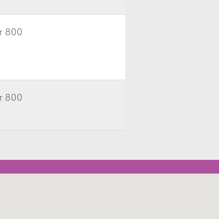
т 800
т 800