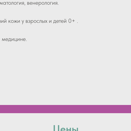
матология, венерология.
й кожи у взрослых и детей 0+ .
й медицине.
Цены