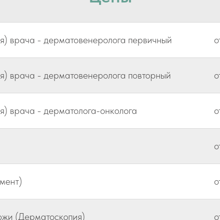
ия) врача - дерматовенеролога первичный
о
ия) врача - дерматовенеролога повторный
о
я) врача - дерматолога-онколога
о
о
мент)
о
ожи (Дерматоскопия)
о