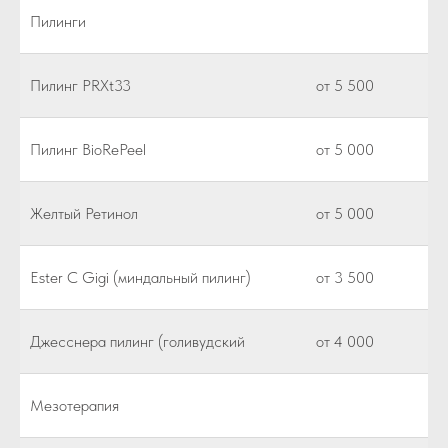
Пилинги
Пилинг PRXt33
от 5 500
Пилинг BioRePeel
от 5 000
Желтый Ретинол
от 5 000
Ester C Gigi (миндальный пилинг)
от 3 500
Джесснера пилинг (голивудский
от 4 000
Мезотерапия