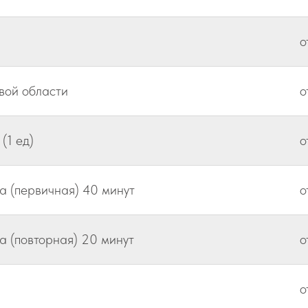
о
вой области
о
(1 ед)
о
а (первичная) 40 минут
о
а (повторная) 20 минут
о
о