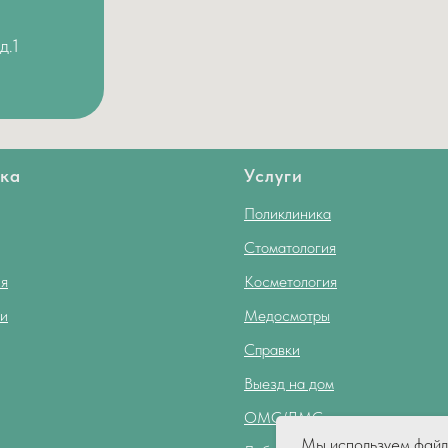
д.1
ка
Услуги
Поликлиника
Стоматология
я
Косметология
и
Медосмотры
Справки
Выезд на дом
ОМС/ДМС
Мы используем фай