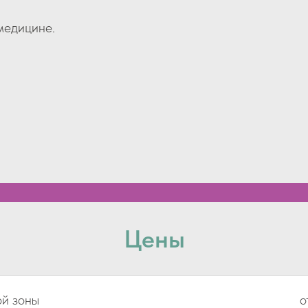
медицине.
Цены
й зоны
о