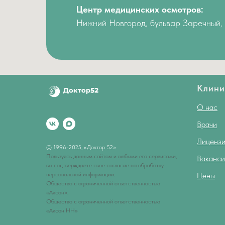
Центр медицинских осмотров:
Нижний Новгород, бульвар Заречный, 
Клини
О нас
Врачи
Лицензи
© 1996-2025, «Доктор 52»
Пользуясь данным сайтом и любыми его сервисами,
Ваканси
вы подтверждаете свое согласие на обработку
персональной информации.
Цены
Общество с ограниченной ответственностью
«Аксон».
Общество с ограниченной ответственностью
«Аксон НН»