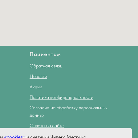
Пациентам
Обратная связь
Новости
Акции
Политика конфиденциальности
Согласие на обработку персональных
данных
Оплата на сайте
Налоговый вычет
лы
«cookies»
и счетчики Яндекс.Метрика,