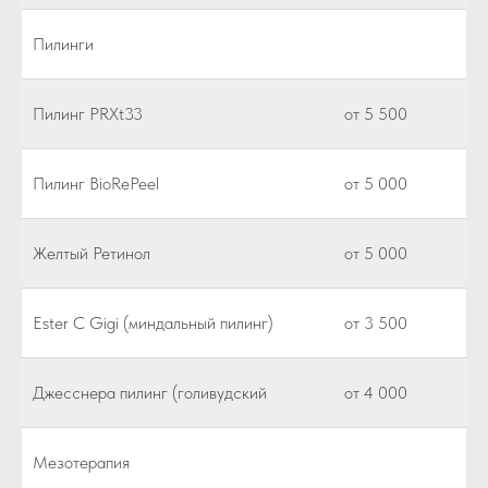
Пилинги
Пилинг PRXt33
от 5 500
Пилинг BioRePeel
от 5 000
Желтый Ретинол
от 5 000
Ester C Gigi (миндальный пилинг)
от 3 500
Джесснера пилинг (голивудский
от 4 000
Мезотерапия