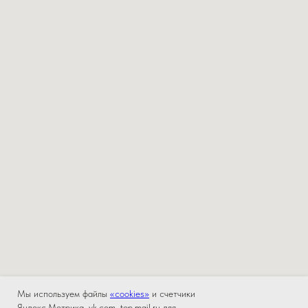
Мы используем файлы
«cookies»
и счетчики
Яндекс.Метрика, vk.com, top.mail.ru для