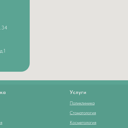
д.34
д.1
ка
Услуги
Поликлиника
Стоматология
я
Косметология