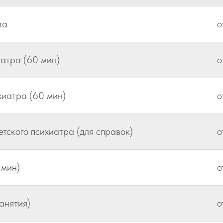
та
о
иатра (60 мин)
о
хиатра (60 мин)
о
тского психиатра (для справок)
о
 мин)
о
анятия)
о